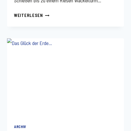
Schießen bis zu einem Riesen Wackelturm…
NEUE
WEITERLESEN
MÖGLICHKEITEN
FÜR
SPORT
UND
SPIEL
ARCHIV